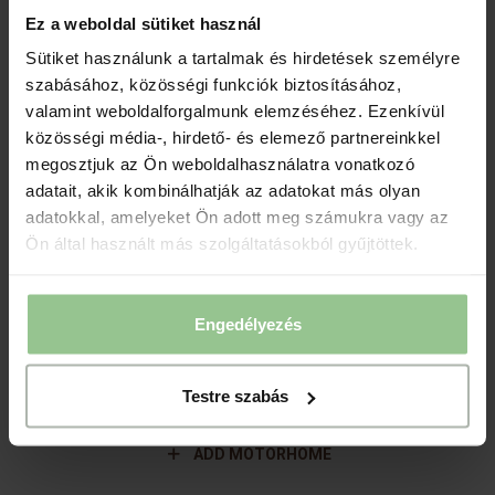
Ez a weboldal sütiket használ
TRANSMITTING
Sütiket használunk a tartalmak és hirdetések személyre
08
.
August
2026
szabásához, közösségi funkciók biztosításához,
Saturday
valamint weboldalforgalmunk elemzéséhez. Ezenkívül
1
night
közösségi média-, hirdető- és elemező partnereinkkel
megosztjuk az Ön weboldalhasználatra vonatkozó
adatait, akik kombinálhatják az adatokat más olyan
adatokkal, amelyeket Ön adott meg számukra vagy az
Please, set the number of guests and
Ön által használt más szolgáltatásokból gyűjtöttek.
motorhomes!
1
. MOTORHOME
Engedélyezés
Adults
Testre szabás
Children
ADD MOTORHOME